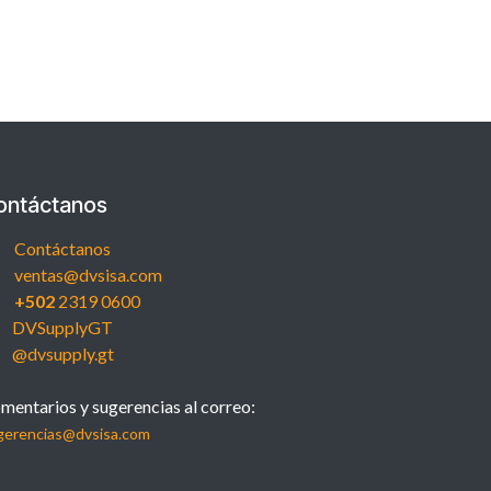
ontáctanos
Contáctanos
ventas@dvsisa.com
+502
2319 0600
DVSupplyGT
@dvsupply.gt
mentarios y sugerencias al correo:
gerencias@dvsisa.com