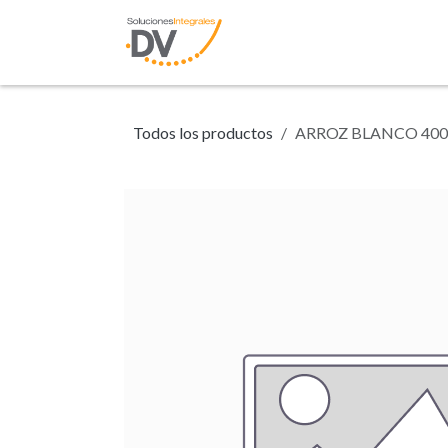
Ir al contenido
Inicio
Tienda
N
Todos los productos
ARROZ BLANCO 40