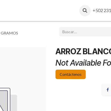
osotros
Contacto
Ventas Corporativas
+502 231
Report
0 GRAMOS
ARROZ BLANC
Not Available Fo
Contáctenos