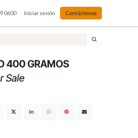
9 0600
es Web
Iniciar sesión
Contáctenos
O 400 GRAMOS
r Sale