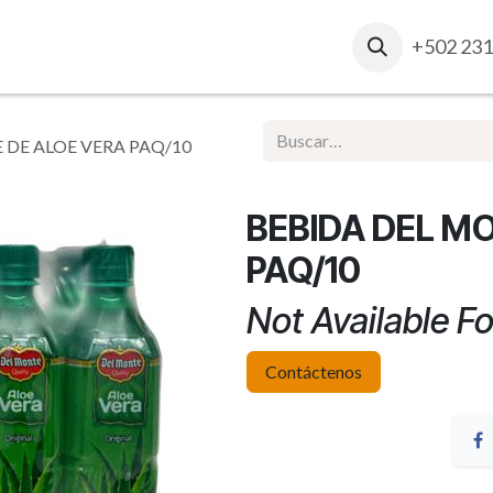
osotros
Contacto
Ventas Corporativas
+502 231
Report
 DE ALOE VERA PAQ/10
BEBIDA DEL M
PAQ/10
Not Available Fo
Contáctenos