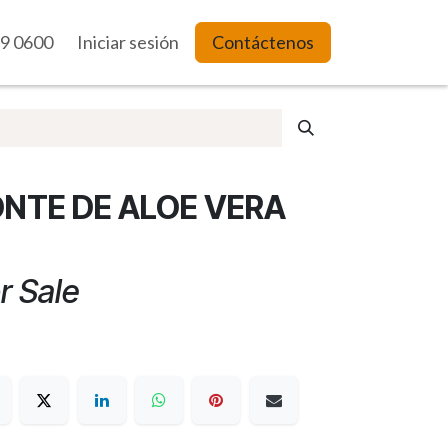
9 0600
es Web
Iniciar sesión
Contáctenos
ONTE DE ALOE VERA
r Sale