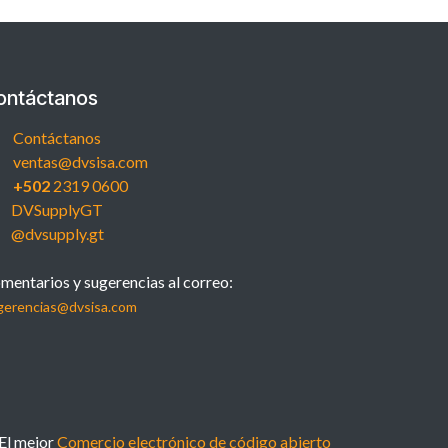
ontáctanos
Contáctanos
ventas@dvsisa.com
+502
2319 0600
DVSupplyGT
@dvsupply.gt
mentarios y sugerencias al correo:
gerencias@dvsisa.com
 El mejor
Comercio electrónico de código abierto