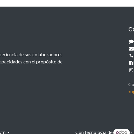
C
xperiencia de sus colaboradores
capacidades con el propósito de
Co
su
Con tecnología de
-
(GT)