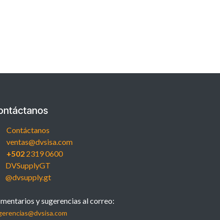
ontáctanos
Contáctanos
ventas@dvsisa.com
+502
2319 0600
DVSupplyGT
@dvsupply.gt
mentarios y sugerencias al correo:
gerencias@dvsisa.com