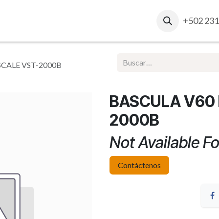
osotros
Contacto
Ventas Corporativas
+502 231
Report
SCALE VST-2000B
BASCULA V60 
2000B
Not Available Fo
Contáctenos