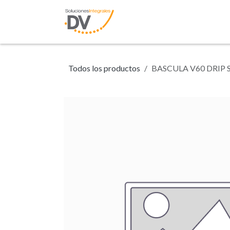
Ir al contenido
Inicio
Tienda
N
Todos los productos
BASCULA V60 DRIP 