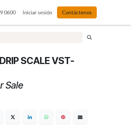
9 0600
es Web
Iniciar sesión
Contáctenos
DRIP SCALE VST-
r Sale