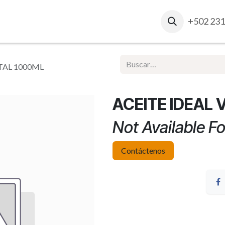
osotros
Contacto
Ventas Corporativas
+502 231
Report
TAL 1000ML
ACEITE IDEAL
Not Available Fo
Contáctenos