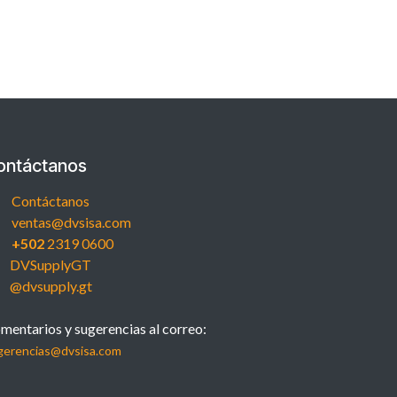
ontáctanos
Contáctanos
ventas@dvsisa.com
+502
2319 0600
DVSupplyGT
@dvsupply.gt
mentarios y sugerencias al correo:
gerencias@dvsisa.com