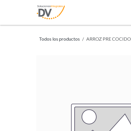
Ir al contenido
Inicio
Tienda
N
Todos los productos
ARROZ PRE COCIDO 