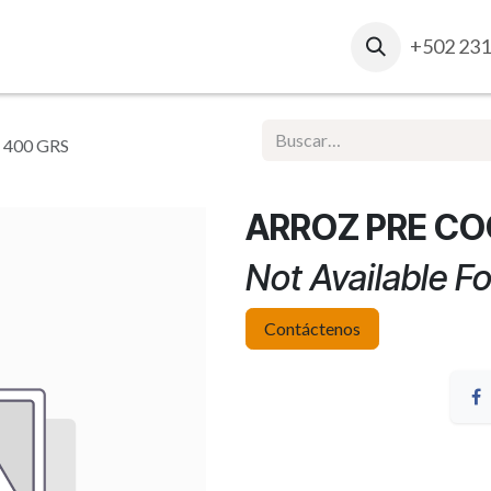
osotros
Contacto
Ventas Corporativas
+502 231
Report
400 GRS
ARROZ PRE CO
Not Available Fo
Contáctenos