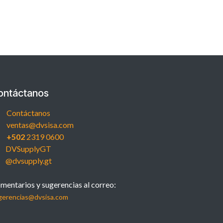
ontáctanos
Contáctanos
ventas@dvsisa.com
+502
2319 0600
DVSupplyGT
@dvsupply.gt
mentarios y sugerencias al correo:
gerencias@dvsisa.com