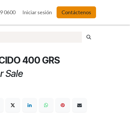
9 0600
es Web
Iniciar sesión
Contáctenos
CIDO 400 GRS
r Sale