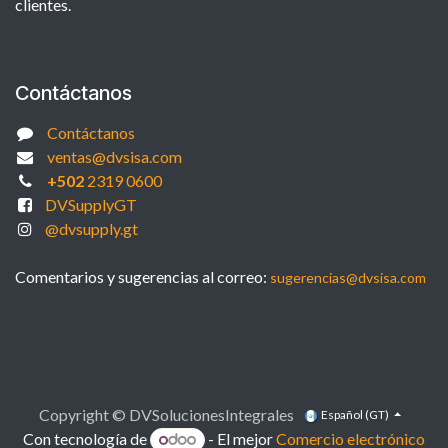
clientes.
Contáctanos
Contáctanos
ventas@dvsisa.com
+502
2319 0600
DVSupplyGT
@dvsupply.gt
Comentarios y sugerencias al correo:
sugerencias@dvsisa.com
Copyright © DVSolucionesIntegrales
Español (GT)
Con tecnología de
- El mejor
Comercio electrónico