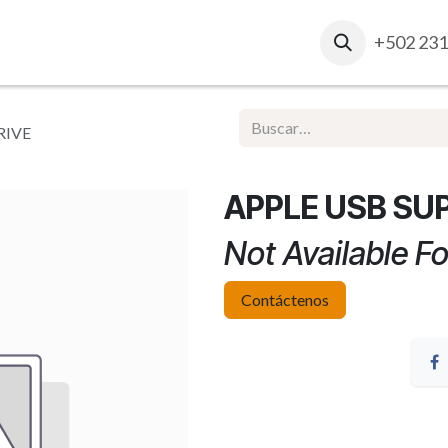
osotros
Contacto
Ventas Corporativas
+502 231
Report
RIVE
APPLE USB SU
Not Available Fo
Contáctenos