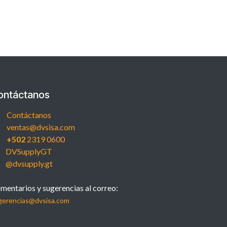
ontáctanos
Contáctanos
ventas@dvsisa.com
+502
2319 0600
DVSupplyGT
@dvsupply.gt
mentarios y sugerencias al correo:
gerencias@dvsisa.com