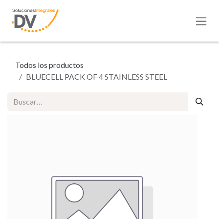
Ir al contenido
Todos los productos
BLUECELL PACK OF 4 STAINLESS STEEL