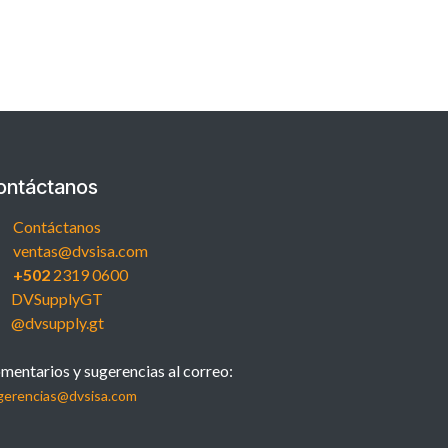
ontáctanos
Contáctanos
ventas@dvsisa.com
+502
2319 0600
DVSupplyGT
@dvsupply.gt
mentarios y sugerencias al correo:
gerencias@dvsisa.com