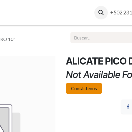
osotros
Contacto
Ventas Corporativas
+502 231
Report
ORO 10"
ALICATE PICO 
Not Available Fo
Contáctenos