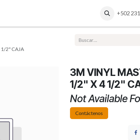
osotros
Contacto
Ventas Corporativas
+502 231
Report
 1/2" CAJA
3M VINYL MAS
1/2" X 4 1/2" 
Not Available Fo
Contáctenos