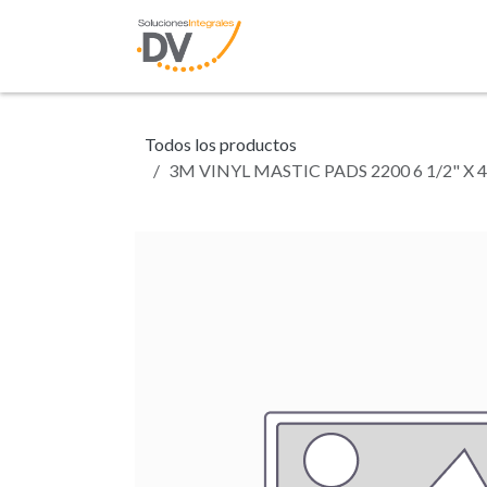
Ir al contenido
Inicio
Tienda
N
Todos los productos
3M VINYL MASTIC PADS 2200 6 1/2" X 4