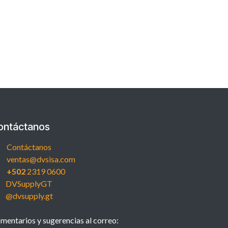
ontáctanos
Contáctanos
ventas@dvsisa.com
+502
2319 0600
DVSupplyGT
@dvsupply.gt
mentarios y sugerencias al correo: