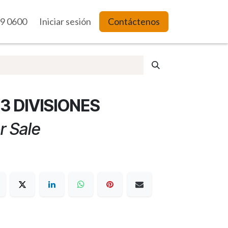
9 0600
es Web
Iniciar sesión
Contáctenos
3 DIVISIONES
r Sale