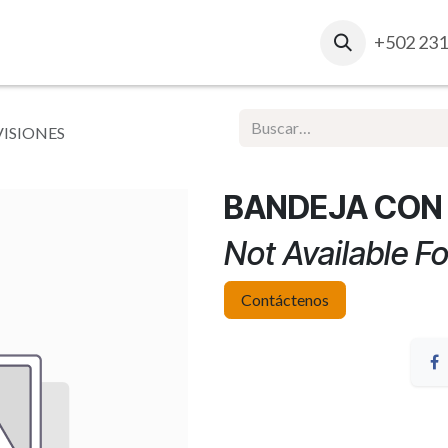
osotros
Contacto
Ventas Corporativas
+502 231
Report
VISIONES
BANDEJA CON 
Not Available Fo
Contáctenos