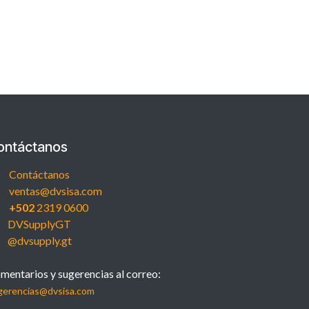
ontáctanos
Contáctanos
ventas@dvsisa.com
+502
2319 0600
DVSupplyGT
@dvsupply.gt
mentarios y sugerencias al correo:
gerencias@dvsisa.com