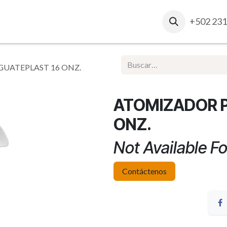
osotros
Contacto
Ventas Corporativas
+502 231
Report
UATEPLAST 16 ONZ.
ATOMIZADOR P
ONZ.
Not Available Fo
Contáctenos