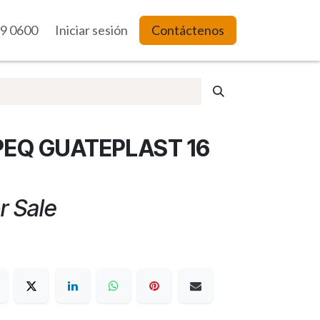
9 0600
es Web
Iniciar sesión
Contáctenos
EQ GUATEPLAST 16
r Sale