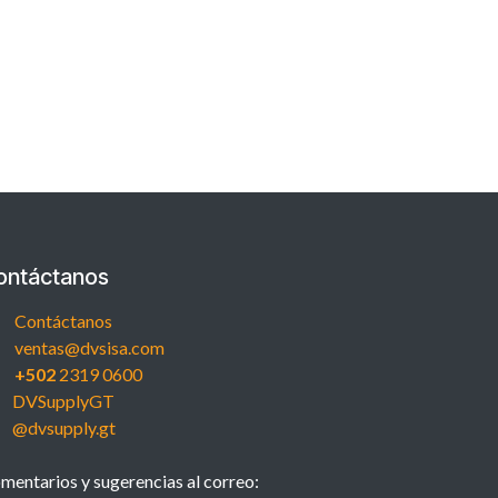
ontáctanos
Contáctanos
ventas@dvsisa.com
+502
2319 0600
DVSupplyGT
@dvsupply.gt
mentarios y sugerencias al correo: