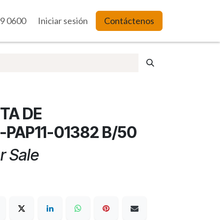
9 0600
es Web
Iniciar sesión
Contáctenos
TA DE
PAP11-01382 B/50
r Sale