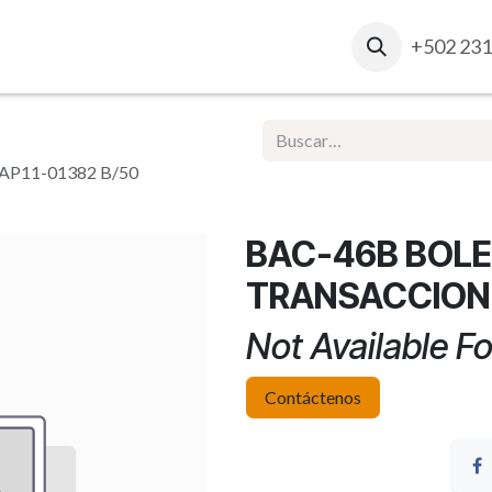
osotros
Contacto
Ventas Corporativas
+502 231
Report
P11-01382 B/50
BAC-46B BOLE
TRANSACCION-
Not Available Fo
Contáctenos