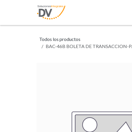
Ir al contenido
Inicio
Tienda
N
Todos los productos
BAC-46B BOLETA DE TRANSACCION-PA