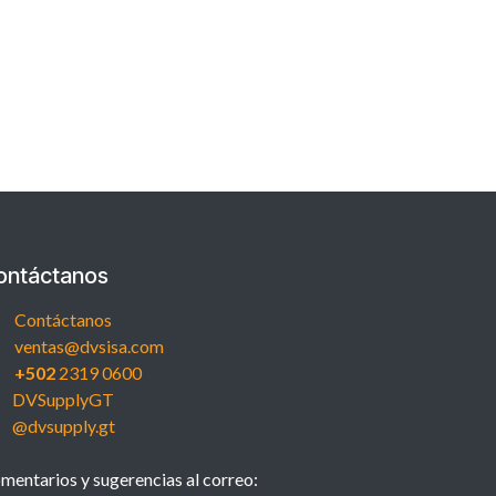
ontáctanos
Contáctanos
ventas@dvsisa.com
+502
2319 0600
DVSupplyGT
@dvsupply.gt
mentarios y sugerencias al correo: