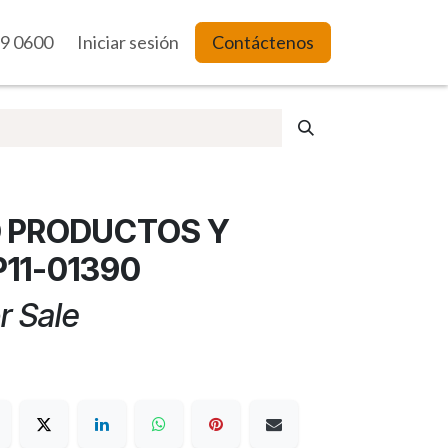
9 0600
es Web
Iniciar sesión
Contáctenos
 PRODUCTOS Y
P11-01390
r Sale