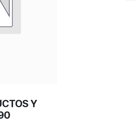
UCTOS Y
90