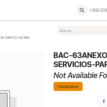
osotros
Contacto
Ventas Corporativas
+502 231
Report
OS-PAP11-01390
BAC-63ANEXO
SERVICIOS-PA
Not Available Fo
Contáctenos