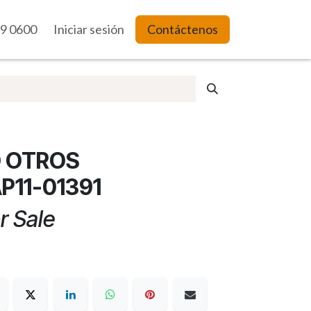
9 0600
es Web
Iniciar sesión
Contáctenos
 OTROS
P11-01391
r Sale