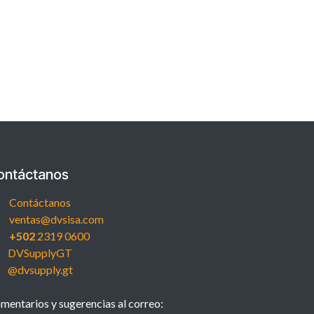
ontáctanos
Contáctanos
ventas@dvsisa.com
+502
2319 0600
DVSupplyGT
@dvsupply.gt
mentarios y sugerencias al correo: