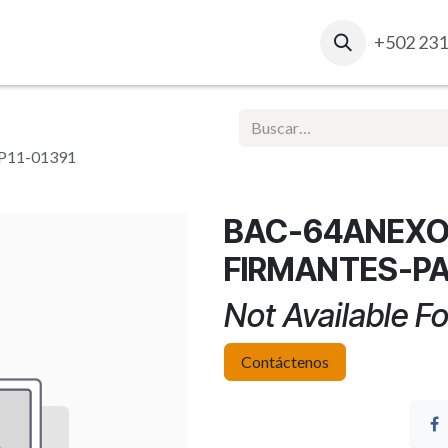
osotros
Contacto
Ventas Corporativas
+502 231
Report
P11-01391
BAC-64ANEXO
FIRMANTES-PA
Not Available Fo
Contáctenos