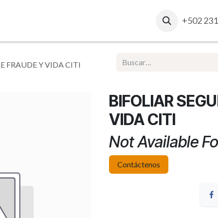
osotros
Contacto
Ventas Corporativas
+502 231
Report
E FRAUDE Y VIDA CITI
BIFOLIAR SEG
VIDA CITI
Not Available Fo
Contáctenos