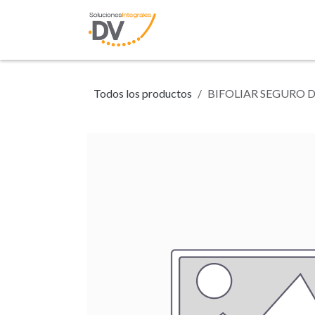
Ir al contenido
Inicio
Tienda
N
Todos los productos
BIFOLIAR SEGURO D