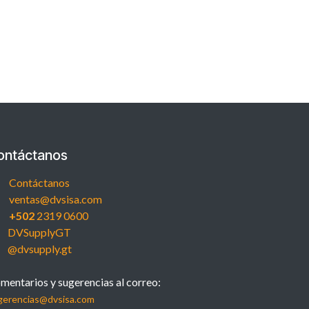
ontáctanos
Contáctanos
ventas@dvsisa.com
+502
2319 0600
DVSupplyGT
@dvsupply.gt
mentarios y sugerencias al correo:
gerencias@dvsisa.com