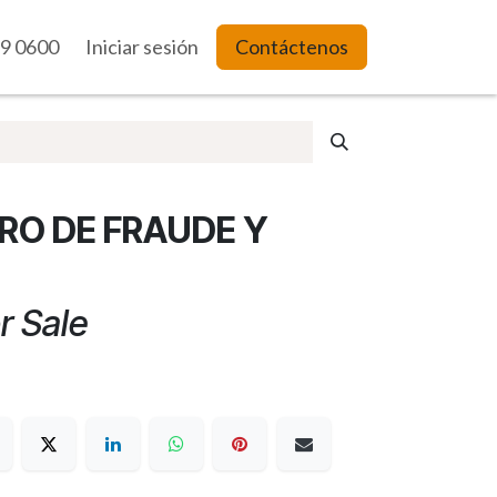
9 0600
es Web
Iniciar sesión
Contáctenos
URO DE FRAUDE Y
r Sale