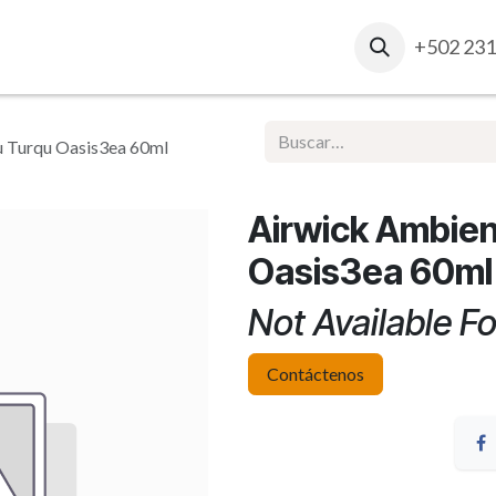
osotros
Contacto
Ventas Corporativas
+502 231
Report
 Turqu Oasis3ea 60ml
Airwick Ambien
Oasis3ea 60ml
Not Available Fo
Contáctenos