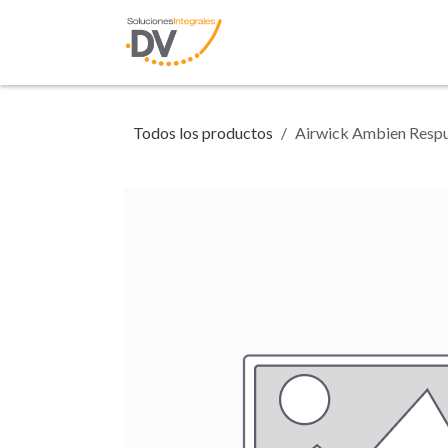
Ir al contenido
Inicio
Tienda
N
Todos los productos
Airwick Ambien Respu