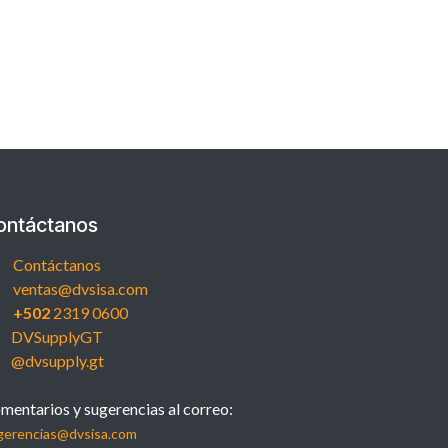
ontáctanos
Contáctanos
ventas@dvsisa.com
+502
2319 0600
DVSupplyGT
@dvsupply.gt
mentarios y sugerencias al correo:
gerencias@dvsisa.com