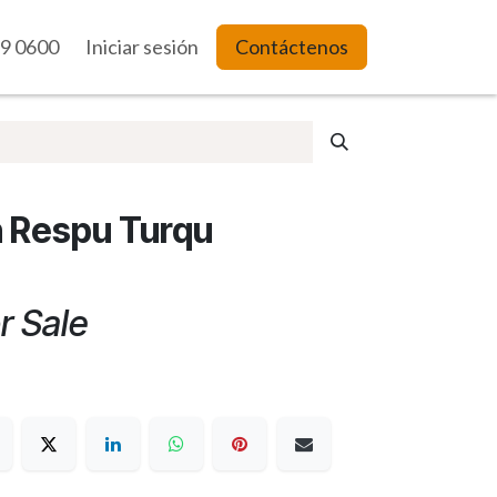
9 0600
es Web
Iniciar sesión
Contáctenos
 Respu Turqu
r Sale