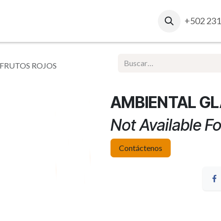
osotros
Contacto
Ventas Corporativas
+502 231
Report
 FRUTOS ROJOS
AMBIENTAL GL
Not Available Fo
Contáctenos