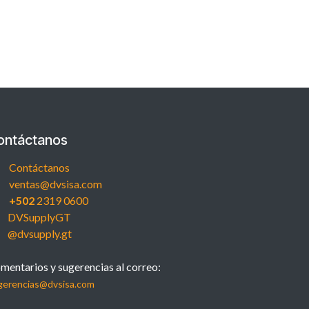
ontáctanos
Contáctanos
ventas@dvsisa.com
+502
2319 0600
DVSupplyGT
@dvsupply.gt
mentarios y sugerencias al correo:
gerencias@dvsisa.com