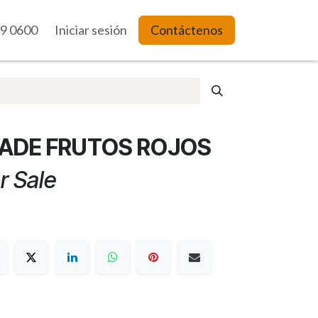
9 0600
es Web
Iniciar sesión
Contáctenos
ADE FRUTOS ROJOS
r Sale