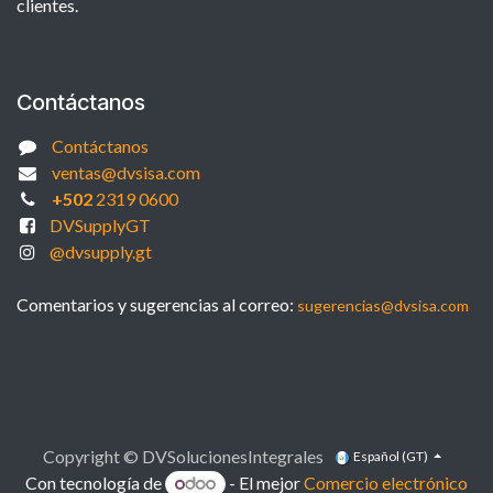
clientes.
Contáctanos
Contáctanos
ventas@dvsisa.com
+502
2319 0600
DVSupplyGT
@dvsupply.gt
Comentarios y sugerencias al correo:
sugerencias@dvsisa.com
Copyright © DVSolucionesIntegrales
Español (GT)
Con tecnología de
- El mejor
Comercio electrónico