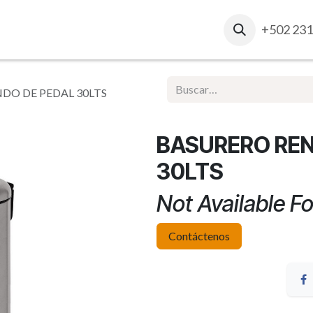
osotros
Contacto
Ventas Corporativas
+502 231
Report
O DE PEDAL 30LTS
BASURERO RE
30LTS
Not Available Fo
Contáctenos