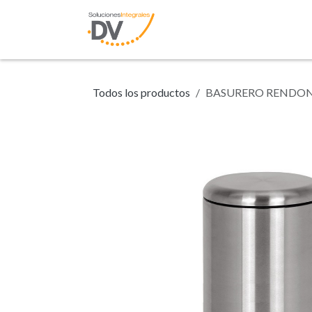
Ir al contenido
Inicio
Tienda
N
Todos los productos
BASURERO RENDOND