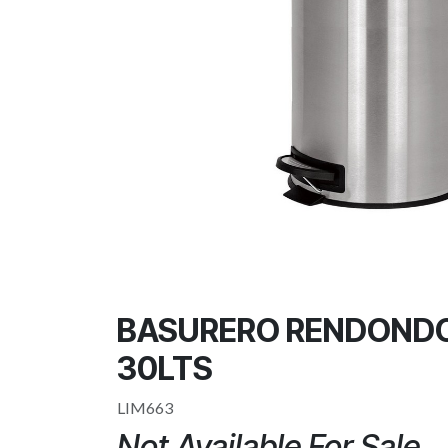
BASURERO RENDONDO
30LTS
LIM663
Not Available For Sale