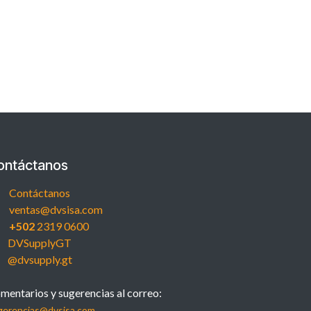
ontáctanos
Contáctanos
ventas@dvsisa.com
+502
2319 0600
DVSupplyGT
@dvsupply.gt
mentarios y sugerencias al correo:
gerencias@dvsisa.com