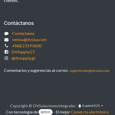
clientes.
Contáctanos
Contáctanos
ventas@dvsisa.com
+502
2319 0600
DVSupplyGT
@dvsupply.gt
Comentarios y sugerencias al correo:
sugerencias@dvsisa.com
Copyright © DVSolucionesIntegrales
Español (GT)
Con tecnología de
- El mejor
Comercio electrónico