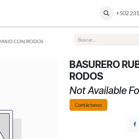
osotros
Contacto
Ventas Corporativas
+502 231
Report
MAID CON RODOS
BASURERO RU
RODOS
Not Available Fo
Contáctenos