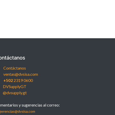
ontáctanos
Contáctanos
ventas@dvsisa.com
+502
2319 0600
DVSupplyGT
@dvsupply.gt
mentarios y sugerencias al correo:
gerencias@dvsisa.com