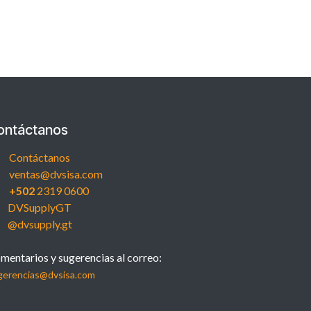
ontáctanos
Contáctanos
ventas@dvsisa.com
+502
2319 0600
DVSupplyGT
@dvsupply.gt
mentarios y sugerencias al correo:
gerencias@dvsisa.com