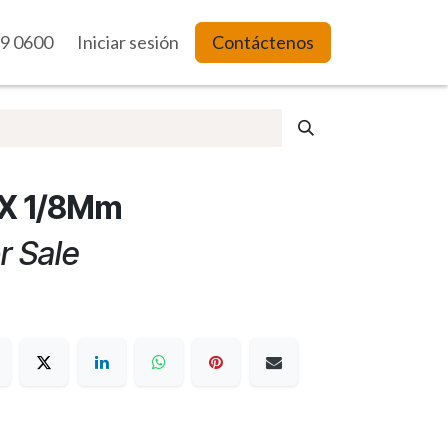
9 0600
es Web
Iniciar sesión
Contáctenos
 X 1/8Mm
r Sale