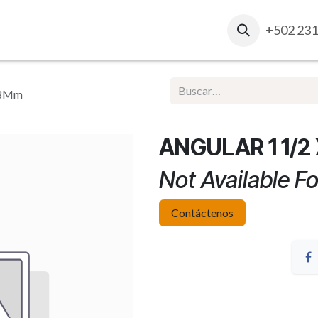
osotros
Contacto
Ventas Corporativas
+502 231
Report
/8Mm
ANGULAR 1 1/2
Not Available Fo
Contáctenos