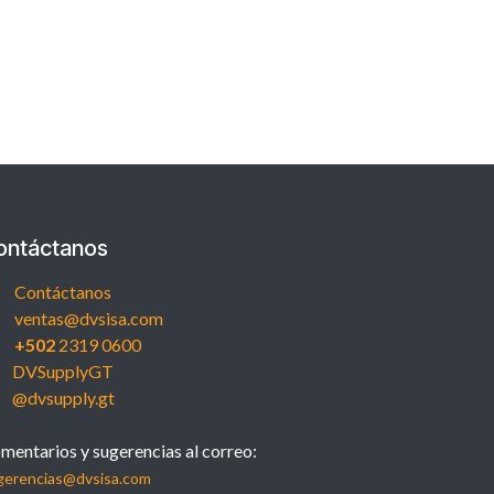
ontáctanos
Contáctanos
ventas@dvsisa.com
+502
2319 0600
DVSupplyGT
@dvsupply.gt
mentarios y sugerencias al correo:
gerencias@dvsisa.com