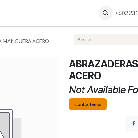
osotros
Contacto
Ventas Corporativas
+502 231
Report
A MANGUERA ACERO
ABRAZADERAS
ACERO
Not Available Fo
Contáctenos