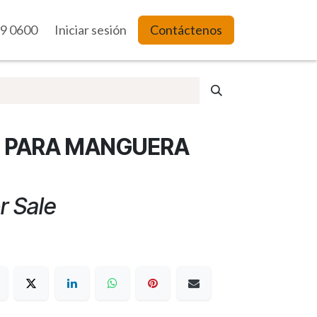
9 0600
es Web
Iniciar sesión
Contáctenos
 PARA MANGUERA
r Sale