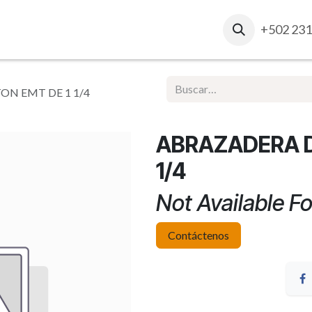
osotros
Contacto
Ventas Corporativas
+502 231
Report
N EMT DE 1 1/4
ABRAZADERA D
1/4
Not Available Fo
Contáctenos