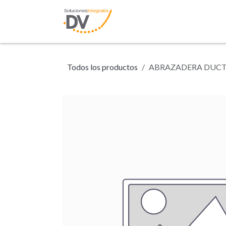
Ir al contenido
Inicio
Tienda
N
Todos los productos
ABRAZADERA DUCTO