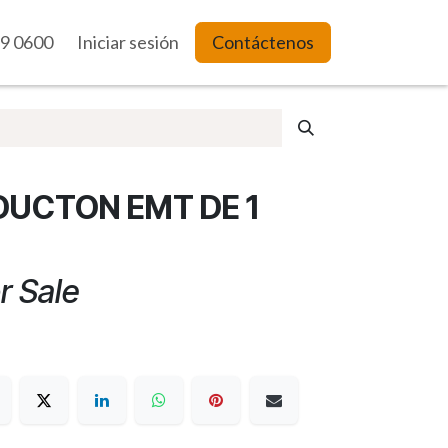
9 0600
es Web
Iniciar sesión
Contáctenos
UCTON EMT DE 1
r Sale