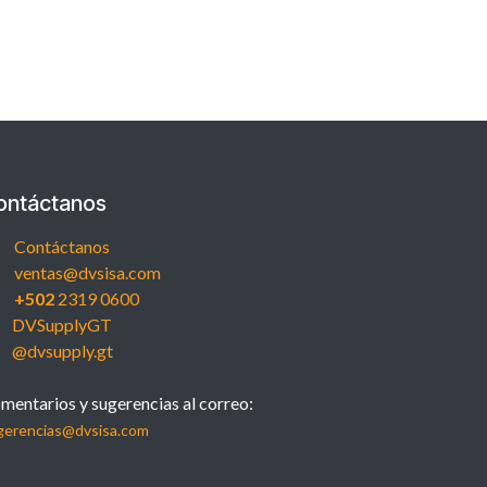
ontáctanos
Contáctanos
ventas@dvsisa.com
+502
2319 0600
DVSupplyGT
@dvsupply.gt
mentarios y sugerencias al correo:
gerencias@dvsisa.com