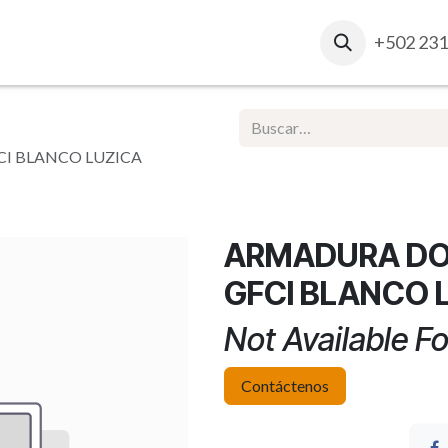
osotros
Contacto
Ventas Corporativas
+502 231
Report
CI BLANCO LUZICA
ARMADURA DOB
GFCI BLANCO 
Not Available Fo
Contáctenos