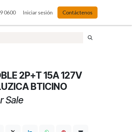
9 0600
es Web
Iniciar sesión
Contáctenos
LE 2P+T 15A 127V
LUZICA BTICINO
r Sale