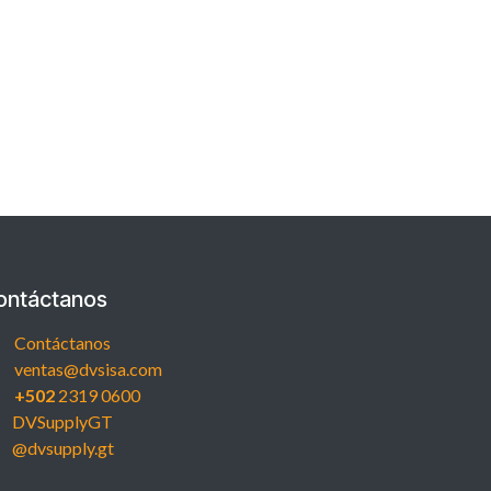
ontáctanos
Contáctanos
ventas@dvsisa.com
+502
2319 0600
DVSupplyGT
@dvsupply.gt