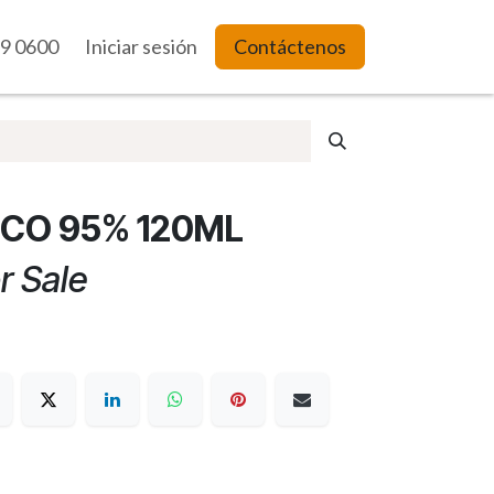
9 0600
es Web
Iniciar sesión
Contáctenos
ICO 95% 120ML
r Sale