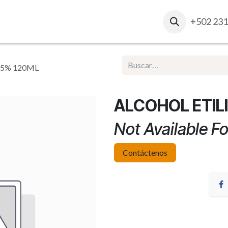
osotros
Contacto
Ventas Corporativas
+502 231
Report
95% 120ML
ALCOHOL ETIL
Not Available Fo
Contáctenos