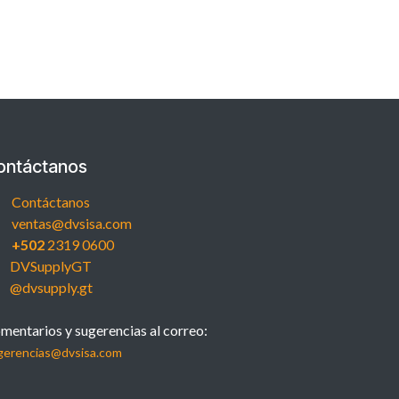
ontáctanos
Contáctanos
ventas@dvsisa.com
+502
2319 0600
DVSupplyGT
@dvsupply.gt
mentarios y sugerencias al correo:
gerencias@dvsisa.com