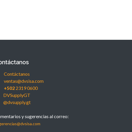
ontáctanos
Contáctanos
ventas@dvsisa.com
+502
2319 0600
DVSupplyGT
@dvsupply.gt
mentarios y sugerencias al correo:
gerencias@dvsisa.com