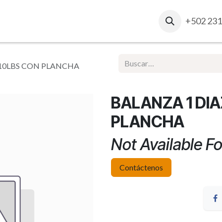
osotros
Contacto
Ventas Corporativas
+502 231
Report
110LBS CON PLANCHA
BALANZA 1 DIA
PLANCHA
Not Available Fo
Contáctenos