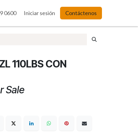
9 0600
es Web
Iniciar sesión
Contáctenos
ZL 110LBS CON
r Sale