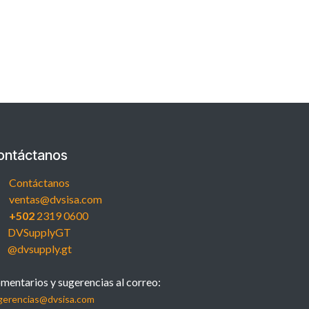
ontáctanos
Contáctanos
ventas@dvsisa.com
+502
2319 0600
DVSupplyGT
@dvsupply.gt
mentarios y sugerencias al correo:
gerencias@dvsisa.com