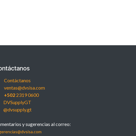
ontáctanos
Contáctanos
ventas@dvsisa.com
+502
2319 0600
DVSupplyGT
@dvsupply.gt
mentarios y sugerencias al correo:
gerencias@dvsisa.com