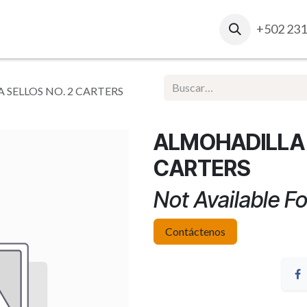
osotros
Contacto
Ventas Corporativas
+502 231
Report
SELLOS NO. 2 CARTERS
ALMOHADILLA 
CARTERS
Not Available Fo
Contáctenos