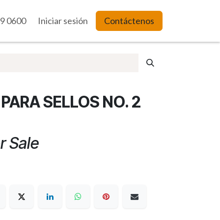
9 0600
es Web
Iniciar sesión
Contáctenos
PARA SELLOS NO. 2
r Sale