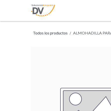
Ir al contenido
Inicio
Tienda
N
Todos los productos
ALMOHADILLA PARA 