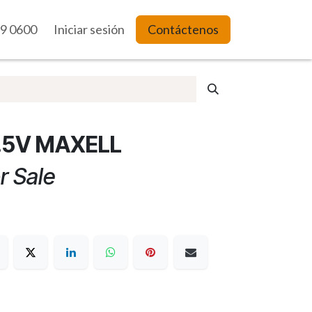
9 0600
es Web
Iniciar sesión
Contáctenos
1.5V MAXELL
r Sale