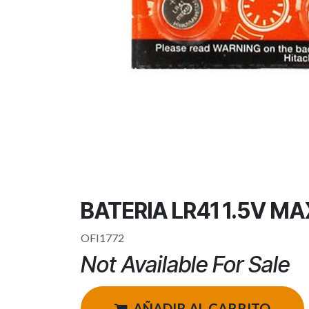
BATERIA LR41 1.5V M
OFI1772
Not Available For Sale
AÑADIR AL CARRITO