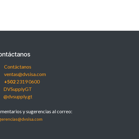
ontáctanos
Contáctanos
ventas@dvsisa.com
+502
2319 0600
DVSupplyGT
@dvsupply.gt
mentarios y sugerencias al correo:
gerencias@dvsisa.com