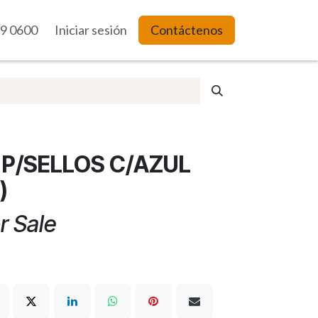
9 0600
es Web
Iniciar sesión
Contáctenos
P/SELLOS C/AZUL
)
r Sale