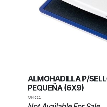
ALMOHADILLA P/SELL
PEQUEÑA (6X9)
OFI611
Not Available For Sale