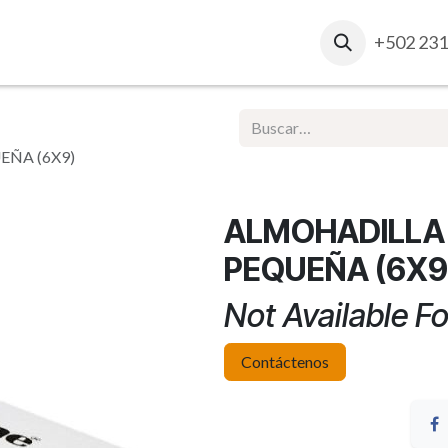
osotros
Contacto
Ventas Corporativas
+502 231
Report
EÑA (6X9)
ALMOHADILLA 
PEQUEÑA (6X9
Not Available Fo
Contáctenos