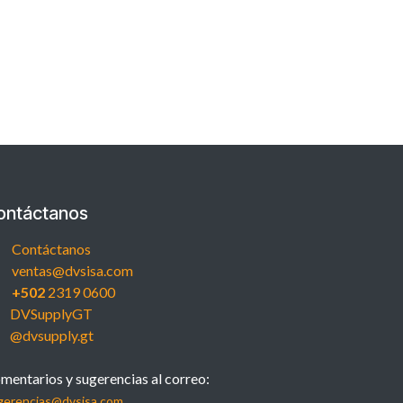
ontáctanos
Contáctanos
ventas@dvsisa.com
+502
2319 0600
DVSupplyGT
@dvsupply.gt
mentarios y sugerencias al correo:
gerencias@dvsisa.com