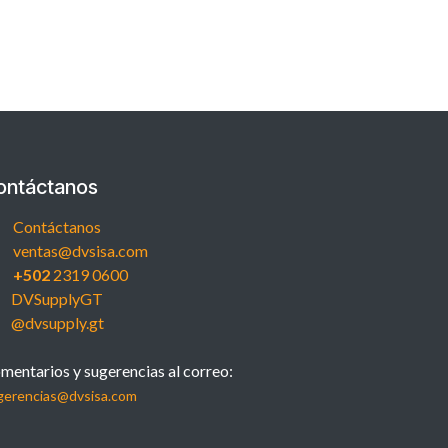
ontáctanos
Contáctanos
ventas@dvsisa.com
+502
2319 0600
DVSupplyGT
@dvsupply.gt
mentarios y sugerencias al correo:
gerencias@dvsisa.com